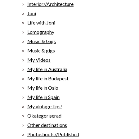
Interior//Architecture
Joni
Life with Joni
Lomography
Music & Gigs
Music & gigs
My Videos
My life in Australia
My life in Budapest
My life in Oslo
My life in Spain
My vintage tips!
Okategoriserad
Other destinations
Photoshoots//Published