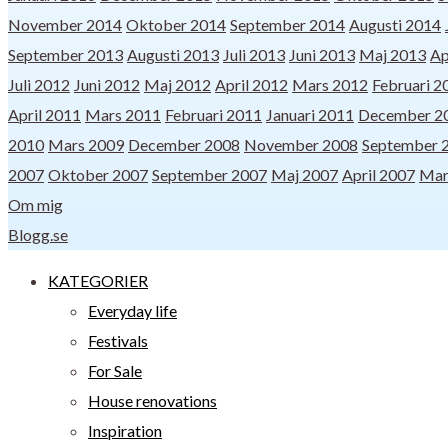
November 2014
Oktober 2014
September 2014
Augusti 2014
September 2013
Augusti 2013
Juli 2013
Juni 2013
Maj 2013
Ap
Juli 2012
Juni 2012
Maj 2012
April 2012
Mars 2012
Februari 2
April 2011
Mars 2011
Februari 2011
Januari 2011
December 2
2010
Mars 2009
December 2008
November 2008
September 
2007
Oktober 2007
September 2007
Maj 2007
April 2007
Mar
Om mig
Blogg.se
KATEGORIER
Everyday life
Festivals
For Sale
House renovations
Inspiration