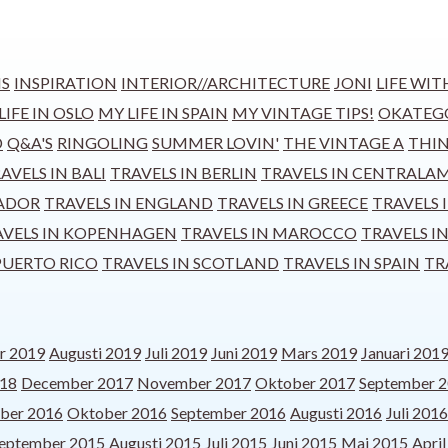
S
INSPIRATION
INTERIOR//ARCHITECTURE
JONI
LIFE WIT
LIFE IN OSLO
MY LIFE IN SPAIN
MY VINTAGE TIPS!
OKATEG
D
Q&A'S
RINGOLING
SUMMER LOVIN'
THE VINTAGE A
THIN
AVELS IN BALI
TRAVELS IN BERLIN
TRAVELS IN CENTRALA
VADOR
TRAVELS IN ENGLAND
TRAVELS IN GREECE
TRAVELS
AVELS IN KOPENHAGEN
TRAVELS IN MAROCCO
TRAVELS I
PUERTO RICO
TRAVELS IN SCOTLAND
TRAVELS IN SPAIN
TR
r 2019
Augusti 2019
Juli 2019
Juni 2019
Mars 2019
Januari 201
018
December 2017
November 2017
Oktober 2017
September 
ber 2016
Oktober 2016
September 2016
Augusti 2016
Juli 2016
eptember 2015
Augusti 2015
Juli 2015
Juni 2015
Maj 2015
Apri