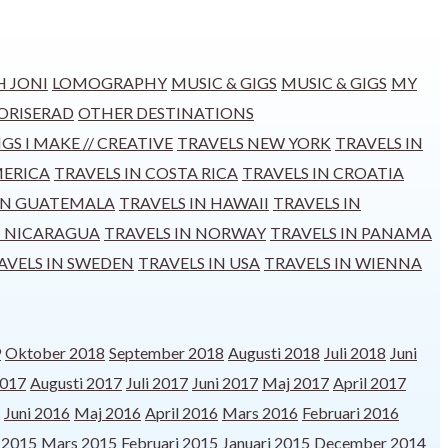
H JONI
LOMOGRAPHY
MUSIC & GIGS
MUSIC & GIGS
MY
ORISERAD
OTHER DESTINATIONS
GS I MAKE // CREATIVE
TRAVELS NEW YORK
TRAVELS IN
MERICA
TRAVELS IN COSTA RICA
TRAVELS IN CROATIA
 IN GUATEMALA
TRAVELS IN HAWAII
TRAVELS IN
N NICARAGUA
TRAVELS IN NORWAY
TRAVELS IN PANAMA
AVELS IN SWEDEN
TRAVELS IN USA
TRAVELS IN WIENNA
9
Oktober 2018
September 2018
Augusti 2018
Juli 2018
Juni
2017
Augusti 2017
Juli 2017
Juni 2017
Maj 2017
April 2017
Juni 2016
Maj 2016
April 2016
Mars 2016
Februari 2016
l 2015
Mars 2015
Februari 2015
Januari 2015
December 2014