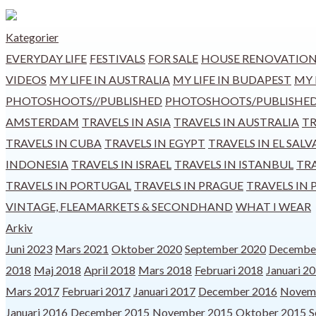
Kategorier
EVERYDAY LIFE
FESTIVALS
FOR SALE
HOUSE RENOVATION
VIDEOS
MY LIFE IN AUSTRALIA
MY LIFE IN BUDAPEST
MY 
PHOTOSHOOTS//PUBLISHED
PHOTOSHOOTS/PUBLISHE
AMSTERDAM
TRAVELS IN ASIA
TRAVELS IN AUSTRALIA
TR
TRAVELS IN CUBA
TRAVELS IN EGYPT
TRAVELS IN EL SAL
INDONESIA
TRAVELS IN ISRAEL
TRAVELS IN ISTANBUL
TR
TRAVELS IN PORTUGAL
TRAVELS IN PRAGUE
TRAVELS IN 
VINTAGE, FLEAMARKETS & SECONDHAND
WHAT I WEAR
Arkiv
Juni 2023
Mars 2021
Oktober 2020
September 2020
Decembe
2018
Maj 2018
April 2018
Mars 2018
Februari 2018
Januari 2
Mars 2017
Februari 2017
Januari 2017
December 2016
Novem
Januari 2016
December 2015
November 2015
Oktober 2015
S