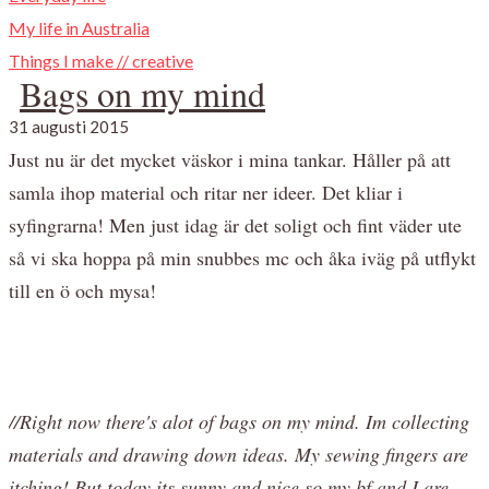
My life in Australia
Things I make // creative
Bags on my mind
31 augusti 2015
Just nu är det mycket väskor i mina tankar. Håller på att
samla ihop material och ritar ner ideer. Det kliar i
syfingrarna! Men just idag är det soligt och fint väder ute
så vi ska hoppa på min snubbes mc och åka iväg på utflykt
till en ö och mysa!
//Right now there's alot of bags on my mind. Im collecting
materials and drawing down ideas. My sewing fingers are
itching! But today its sunny and nice so my bf and I are